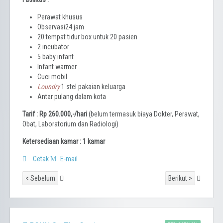
Perawat khusus
Observasi24 jam
20 tempat tidur box untuk 20 pasien
2 incubator
5 baby infant
Infant warmer
Cuci mobil
Loundry
1 stel pakaian keluarga
Antar pulang dalam kota
Tarif : Rp 260.000,-/hari
(belum termasuk biaya Dokter, Perawat,
Obat, Laboratorium dan Radiologi)
Ketersediaan kamar :
1 kamar
Cetak
E-mail
< Sebelum
Berikut >