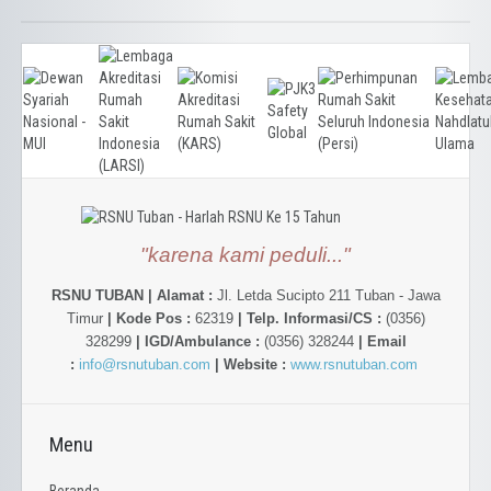
"karena kami peduli..."
RSNU TUBAN | Alamat :
Jl. Letda Sucipto 211 Tuban - Jawa
Timur
| Kode Pos :
62319
| Telp. Informasi/CS :
(0356)
328299
| IGD/Ambulance :
(0356) 328244
| Email
:
info@rsnutuban.com
| Website :
www.rsnutuban.com
Menu