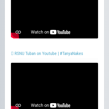
RSNU Tuban on Youtube | #TanyaNakes