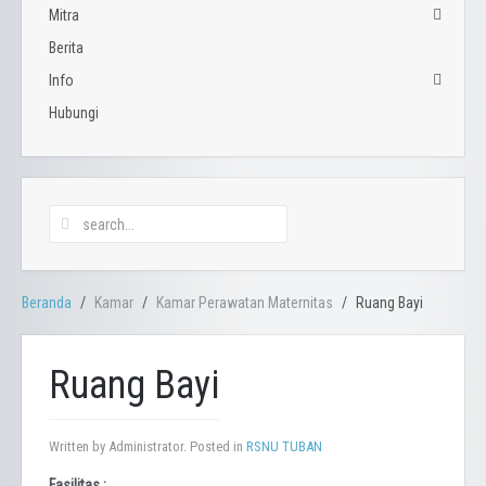
Mitra
Fasilitas Penunjang
Laboratorium
Berita
Asuransi
Radiologi & USG
Perusahaan - Instansi
Info
Apotik
Hubungi
Jadwal Sholat Bulanan
Flyer Pelayanan
Fasilitas Umum
Brosur
Parkir
Kantin
Masjid
ATM
Warung "Yuk Ulfah"
Beranda
Penginapan "Pondok Bambu"
Kamar
Kamar Perawatan Maternitas
Ruang Bayi
Play Ground
Green Garden
Ruang Bayi
Written by Administrator. Posted in
RSNU TUBAN
Fasilitas :