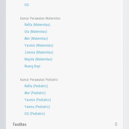
ICU
Klinik Jantung
Klinik Bedah Umum
Kamar Perawatan Maternitas
Klinik Penyakit Dalam/Interna
Rafila (Maternitas)
Klinik Saraf
Ula (Maternitas)
Klinik THT
Abir (Maternitas)
Klinik Gigi
Yasmin (Maternitas)
Klinik Mata
Zumina (Maternitas)
Klinik Fisioterapi/Rehabilitasi Medik
Majida (Maternitas)
Klinik Anak
Ruang Bayi
Klinik Psikologi
Klinik Hipnoterapi
Kamar Perawatan Pediatric
Klinik Geriatri
Rafila (Pediatric)
Klinik Vaksinasi
Abir (Pediatric)
Klinik Screening
Yasmin (Pediatric)
Instalasi Gawat Darurat
Yamna (Pediatric)
ICU (Pediatric)
Fasilitas